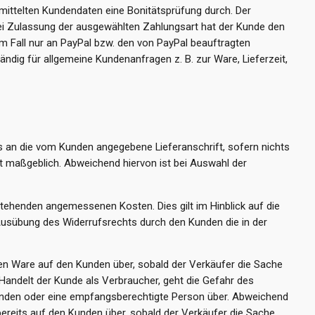
mittelten Kundendaten eine Bonitätsprüfung durch. Der
Bei Zulassung der ausgewählten Zahlungsart hat der Kunde den
em Fall nur an PayPal bzw. den von PayPal beauftragten
ändig für allgemeine Kundenanfragen z. B. zur Ware, Lieferzeit,
s an die vom Kunden angegebene Lieferanschrift, sofern nichts
ift maßgeblich. Abweichend hiervon ist bei Auswahl der
stehenden angemessenen Kosten. Dies gilt im Hinblick auf die
Ausübung des Widerrufsrechts durch den Kunden die in der
ten Ware auf den Kunden über, sobald der Verkäufer die Sache
andelt der Kunde als Verbraucher, geht die Gefahr des
Kunden oder eine empfangsberechtigte Person über. Abweichend
bereits auf den Kunden über, sobald der Verkäufer die Sache