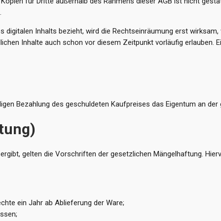
n Kopien für Dritte außerhalb des Rahmens dieser AGB ist nicht gesta
.
es digitalen Inhalts bezieht, wird die Rechtseinräumung erst wirksam
ichen Inhalte auch schon vor diesem Zeitpunkt vorläufig erlauben. Ei
tändigen Bezahlung des geschuldeten Kaufpreises das Eigentum an der 
tung)
gibt, gelten die Vorschriften der gesetzlichen Mängelhaftung. Hierv
chte ein Jahr ab Ablieferung der Ware;
ssen;