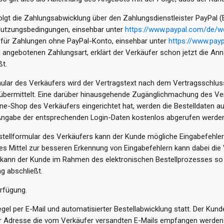
t die Zahlungsabwicklung über den Zahlungsdienstleister PayPal (Euro
-Nutzungsbedingungen, einsehbar unter
https://www.paypal.com/de/
n für Zahlungen ohne PayPal-Konto, einsehbar unter
https://www.pay
l angebotenen Zahlungsart, erklärt der Verkäufer schon jetzt die 
ßt.
mular des Verkäufers wird der Vertragstext nach dem Vertragssch
f) übermittelt. Eine darüber hinausgehende Zugänglichmachung des Ver
ne-Shop des Verkäufers eingerichtet hat, werden die Bestelldaten a
ngabe der entsprechenden Login-Daten kostenlos abgerufen werden
estellformular des Verkäufers kann der Kunde mögliche Eingabefehl
es Mittel zur besseren Erkennung von Eingabefehlern kann dabei die 
n kann der Kunde im Rahmen des elektronischen Bestellprozesses so 
ng abschließt.
rfügung.
el per E-Mail und automatisierter Bestellabwicklung statt. Der Kunde
er Adresse die vom Verkäufer versandten E-Mails empfangen werden