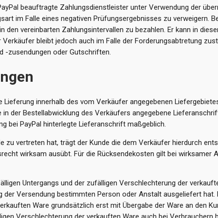
PayPal beauftragte Zahlungsdienstleister unter Verwendung der über
sart im Falle eines negativen Prüfungsergebnisses zu verweigern. 
in den vereinbarten Zahlungsintervallen zu bezahlen. Er kann in dies
r Verkäufer bleibt jedoch auch im Falle der Forderungsabtretung zust
d -zusendungen oder Gutschriften.
ungen
ie Lieferung innerhalb des vom Verkäufer angegebenen Liefergebiete
die in der Bestellabwicklung des Verkäufers angegebene Lieferanschr
 bei PayPal hinterlegte Lieferanschrift maßgeblich.
e zu vertreten hat, trägt der Kunde die dem Verkäufer hierdurch ent
srecht wirksam ausübt. Für die Rücksendekosten gilt bei wirksamer 
.
älligen Untergangs und der zufälligen Verschlechterung der verkauf
 der Versendung bestimmten Person oder Anstalt ausgeliefert hat. H
r verkauften Ware grundsätzlich erst mit Übergabe der Ware an den 
lligen Verschlechterung der verkauften Ware auch bei Verbrauchern 