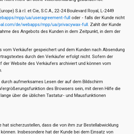
pe) S.à r.l. et Cie, S.C.A., 22-24 Boulevard Royal, L-2449
webapps/mpp/ua/useragreement-full
oder - falls der Kunde nicht
pal.com/de/webapps/mpp/ua/privacywax-full
. Zahlt der Kunde
Annahme des Angebots des Kunden in dem Zeitpunkt, in dem der
luss vom Verkäufer gespeichert und dem Kunden nach Absendung
tragstextes durch den Verkäufer erfolgt nicht. Sofern der
uf der Website des Verkäufers archiviert und können vom
.
er durch aufmerksames Lesen der auf dem Bildschirm
Vergrößerungsfunktion des Browsers sein, mit deren Hilfe die
lange über die üblichen Tastatur- und Mausfunktionen
 hat sicherzustellen, dass die von ihm zur Bestellabwicklung
 können. Insbesondere hat der Kunde bei dem Einsatz von