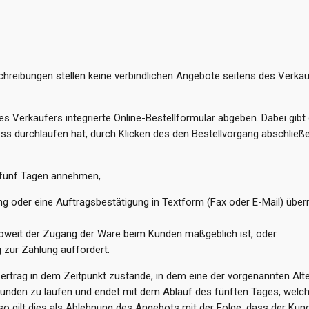
reibungen stellen keine verbindlichen Angebote seitens des Verkäuf
 Verkäufers integrierte Online-Bestellformular abgeben. Dabei gib
ess durchlaufen hat, durch Klicken des den Bestellvorgang abschließe
 fünf Tagen annehmen,
g oder eine Auftragsbestätigung in Textform (Fax oder E-Mail) über
nsoweit der Zugang der Ware beim Kunden maßgeblich ist, oder
zur Zahlung auffordert.
rtrag in dem Zeitpunkt zustande, in dem eine der vorgenannten Alter
nden zu laufen und endet mit dem Ablauf des fünften Tages, welch
so gilt dies als Ablehnung des Angebots mit der Folge, dass der Kund