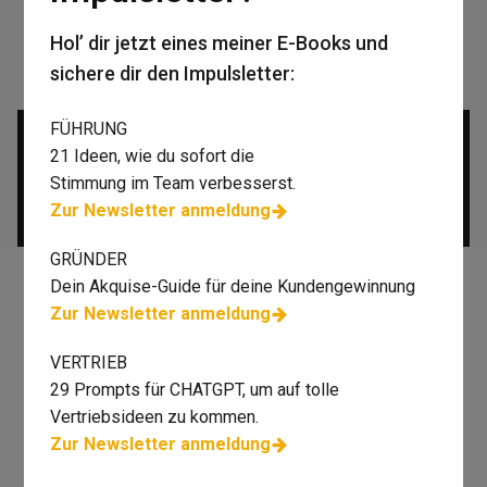
Cassandra Schlangen
Expertin für emotionale Intelligenz &
Hol’ dir jetzt eines meiner E-Books und
Business-Beziehungscoach
sichere dir den Impulsletter:
FÜHRUNG
Führung
21 Ideen, wie du sofort die
Vertrieb
Stimmung im Team verbesserst.
Zur Newsletter anmeldung
Gründer*in
GRÜNDER
Dein Akquise-Guide für deine Kundengewinnung
Zur Newsletter anmeldung
VERTRIEB
29 Prompts für CHATGPT, um auf tolle
Vertriebsideen zu kommen.
Zur Newsletter anmeldung